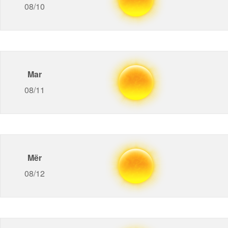
08/10
Mar
08/11
Mër
08/12