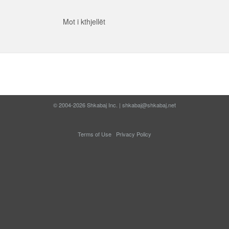
Mot i kthjellët
© 2004-2026 Shkabaj Inc. |
shkabaj@shkabaj.net
Terms of Use
Privacy Policy