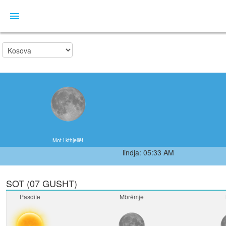
Mot i kthjellët
lindja: 05:33 AM
SOT (07 GUSHT)
Pasdite
Mbrëmje