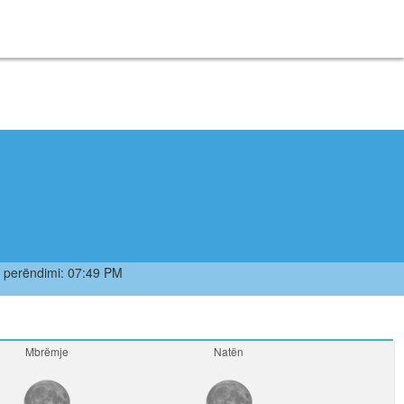
perëndimi: 07:49 PM
Mbrëmje
Natën