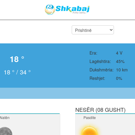
Era:
4 V
18 °
Lagështira:
45%
Dukshmëria:
10 km
18 ° / 34 °
Reshjet:
0%
NESËR (08 GUSHT)
Natën
Pasdite