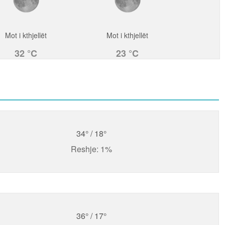
Mot i kthjellët
Mot i kthjellët
32 °C
23 °C
34° / 18°
Reshje: 1%
36° / 17°