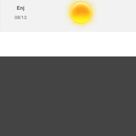
Enj
08/13